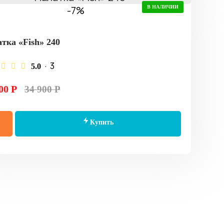
-7%
В НАЛИЧИИ
тка «Fish» 240
· 3
5.0
00 Р
34 900 Р
Купить