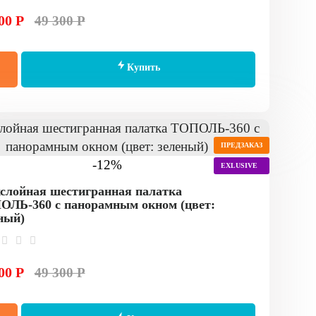
00 Р
49 300 Р
Купить
ПРЕДЗАКАЗ
-12%
EXLUSIVE
слойная шестигранная палатка
ЛЬ-360 с панорамным окном (цвет:
ный)
00 Р
49 300 Р