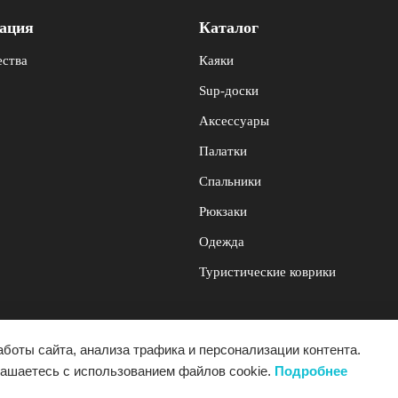
ация
Каталог
ства
Каяки
Sup-доски
Аксессуары
Палатки
Спальники
Рюкзаки
Одежда
Туристические коврики
боты сайта, анализа трафика и персонализации контента.
лашаетесь с использованием файлов cookie.
Подробнее
 "Blau See" - производитель снаряжения для активного отдыха. Все права защищены. Копир