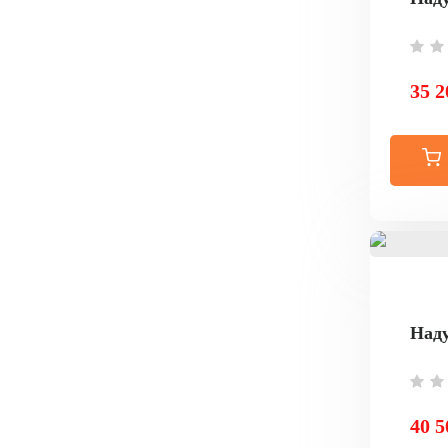
35 2
Наду
40 5