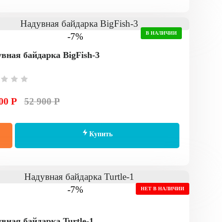
В НАЛИЧИИ
-7%
вная байдарка BigFish-3
00 Р
52 900 Р
Купить
-7%
НЕТ В НАЛИЧИИ
вная байдарка Turtle-1