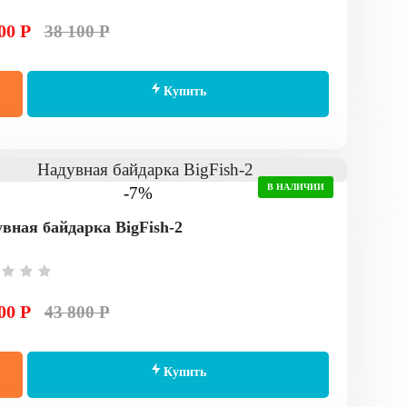
00 Р
38 100 Р
Купить
В НАЛИЧИИ
-7%
вная байдарка BigFish-2
00 Р
43 800 Р
Купить