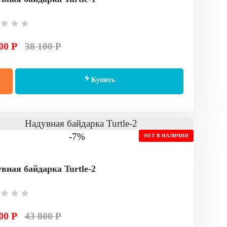
00 Р
38 100 Р
Купить
-7%
НЕТ В НАЛИЧИИ
вная байдарка Turtle-2
00 Р
43 800 Р