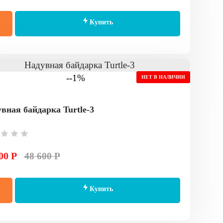
Купить
--1%
НЕТ В НАЛИЧИИ
вная байдарка Turtle-3
00 Р
48 600 Р
Купить